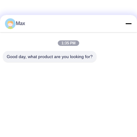
Max
1:35 PM
loading...
Good day, what product are you looking for?
populaire categorieën
Alle
De Pijp van de
super duplexroestvrij
nikkellegering
staalpijp
austenitic roestvrij
met een laag bedekte
staalpijp
staalpijp