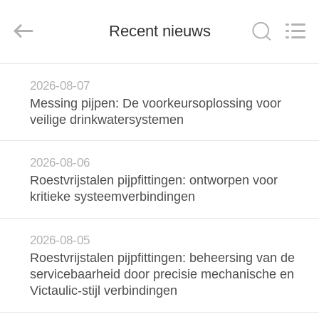
2026
TOBO
STEEL
Recent nieuws
GROUP
CHINA.
All
Rights
Reserved.
HUIS
2026-08-07
Messing pijpen: De voorkeursoplossing voor
PRODUCTEN
veilige drinkwatersystemen
ONGEVEER
2026-08-06
Roestvrijstalen pijpfittingen: ontworpen voor
ONS
kritieke systeemverbindingen
FABRIEKSREIS
2026-08-05
Roestvrijstalen pijpfittingen: beheersing van de
KWALITEITSCONTROLE
servicebaarheid door precisie mechanische en
Victaulic-stijl verbindingen