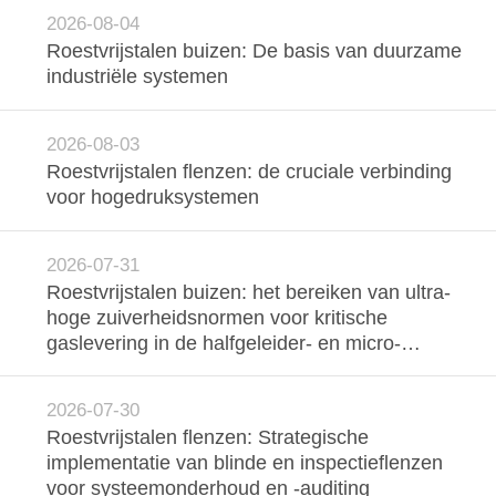
CONTACTEER
2026-08-04
ONS
Roestvrijstalen buizen: De basis van duurzame
industriële systemen
NIEUWS
2026-08-03
Roestvrijstalen flenzen: de cruciale verbinding
GEVALLEN
voor hogedruksystemen
SITEMAP
2026-07-31
Roestvrijstalen buizen: het bereiken van ultra-
PRIVACY
hoge zuiverheidsnormen voor kritische
gaslevering in de halfgeleider- en micro-
POLICY
elektronica-industrie
2026-07-30
Roestvrijstalen flenzen: Strategische
implementatie van blinde en inspectieflenzen
voor systeemonderhoud en -auditing