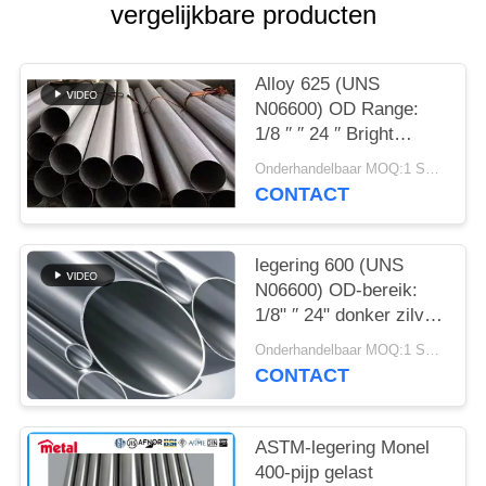
vergelijkbare producten
Alloy 625 (UNS
N06600) OD Range:
1/8 ′′ ′′ 24 ′′ Bright
metallic Oil & Gas
Onderhandelbaar MOQ:1 STKS
Tensile Strength: 550 ′′
CONTACT
900 MPa
legering 600 (UNS
N06600) OD-bereik:
1/8" ′′ 24" donker zilver
olie en gas 1093°C
Onderhandelbaar MOQ:1 STKS
(2000°F) voor legering
CONTACT
600
ASTM-legering Monel
400-pijp gelast