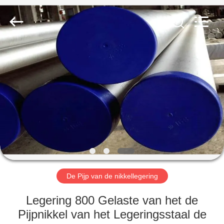
2026
TOBO
STEEL
GROUP
CHINA.
All
Rights
Reserved.
HUIS
PRODUCTEN
ONGEVEER
ONS
FABRIEKSREIS
De Pijp van de nikkellegering
KWALITEITSCONTROLE
Legering 800 Gelaste van het de
Pijpnikkel van het Legeringsstaal de