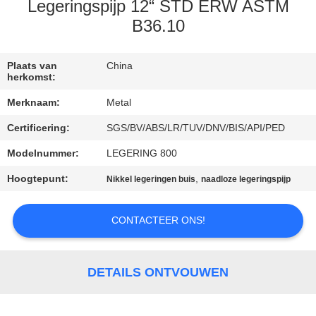
CONTACTEER
Legeringspijp 12“ STD ERW ASTM
ONS
B36.10
NIEUWS
Plaats van
China
herkomst:
Merknaam:
Metal
GEVALLEN
Certificering:
SGS/BV/ABS/LR/TUV/DNV/BIS/API/PED
Modelnummer:
LEGERING 800
SITEMAP
Hoogtepunt:
,
Nikkel legeringen buis
naadloze legeringspijp
PRIVACY
CONTACTEER ONS!
POLICY
DETAILS ONTVOUWEN