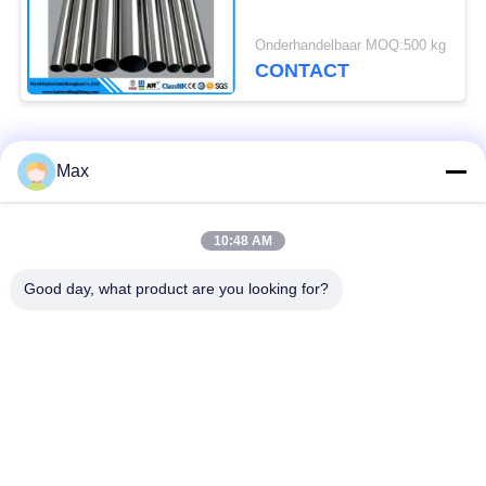
Onderhandelbaar MOQ:500 kg
CONTACT
populaire categorieën
Alle
Max
De Pijp van de
super duplexroestvrij
10:48 AM
nikkellegering
staalpijp
Good day, what product are you looking for?
austenitic roestvrij
met een laag bedekte
staalpijp
staalpijp
lage temperatuur
Naadloze stalen buis
stalen pijp