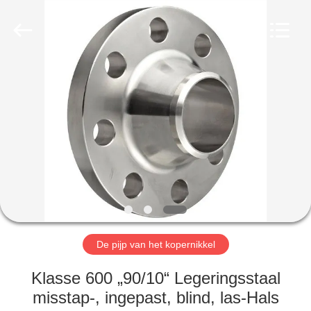
2026
TOBO
STEEL
GROUP
CHINA.
All
Rights
Reserved.
HUIS
PRODUCTEN
ONGEVEER
ONS
FABRIEKSREIS
De pijp van het kopernikkel
KWALITEITSCONTROLE
Klasse 600 „90/10“ Legeringsstaal
misstap-, ingepast, blind, las-Hals