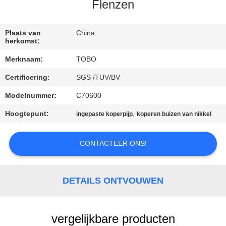
CONTACTEER
Flenzen
ONS
Plaats van
China
herkomst:
NIEUWS
Merknaam:
TOBO
Certificering:
SGS /TUV/BV
GEVALLEN
Modelnummer:
C70600
SITEMAP
Hoogtepunt:
,
ingepaste koperpijp
koperen buizen van nikkel
PRIVACY
CONTACTEER ONS!
POLICY
DETAILS ONTVOUWEN
vergelijkbare producten