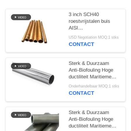
3 inch SCH40
roestvrijstalen buis
AISI
201/202/304/304L/316/316L
USD Negotiation MOQ:1 stks
stalen buis
CONTACT
Sterk & Duurzaam
Anti-Biofouling Hoge
ductiliteit Maritieme
kwaliteit
Onderhandelbaar MOQ:1 stks
Betrouwbaarheid ASTM
CONTACT
B466 / B467 Voldoen
laag onderhoud
Sterk & Duurzaam
Anti-Biofouling Hoge
ductiliteit Maritieme