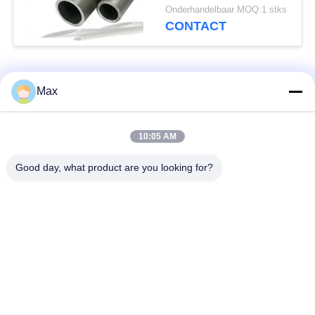
kwaliteit
Onderhandelbaar MOQ:1 stks
Betrouwbaarheid ASTM
CONTACT
B466 / B467 Voldoen
laag onderhoud
populaire categorieën
Alle
Max
De Pijp van de
super duplexroestvrij
10:05 AM
nikkellegering
staalpijp
Good day, what product are you looking for?
austenitic roestvrij
met een laag bedekte
staalpijp
staalpijp
lage temperatuur
Naadloze stalen buis
stalen pijp
de pijp van de
de pijp van de