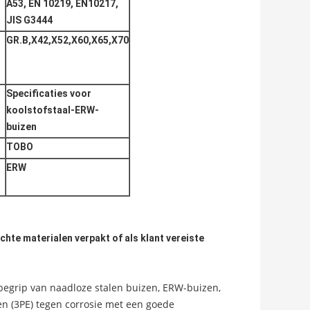
A53, EN 10219, EN10217,
JIS G3444
GR.B,X42,X52,X60,X65,X70
Specificaties voor
koolstofstaal-ERW-
buizen
TOBO
ERW
ichte materialen verpakt of als klant vereiste
nbegrip van naadloze stalen buizen, ERW-buizen,
n (3PE) tegen corrosie met een goede