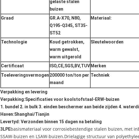
gelaste stalen
buizen
Graad
GR.A-X70, N80,
Materiaal:
Q195-Q345, ST35-
ST52
Technologie
Koud getrokken,
Sleutelwoorden
warm gewalst,
warm uitgerold
Certificaat
ISO,CE,SGS,BV,TUV
Merken
Toeleveringsvermogen
200000 ton/ton per
Techniek
maand
Verpakking en levering
Verpakking
:
Specificaties voor koolstofstaal-ERW-buizen
1. bundel 2. in bulk 3. einden beschermer aan beide zijden 4. waterd
Haven
:Shanghai/Tianjin
Levertyd: Verzonden binnen 15 dagen na betaling
basismateriaal voor corrosiebestendige stalen buizen, met i
3LPE
SSAW-buizen en LSAW-buizen.Drielagige structuur van polyethylee