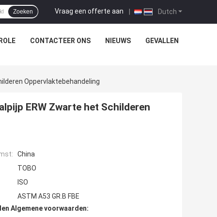
Vraag een offerte aan
|
Dutch
Zoeken
ROLE
CONTACTEER ONS
NIEUWS
GEVALLEN
ilderen Oppervlaktebehandeling
lpijp ERW Zwarte het Schilderen
mst:
China
TOBO
ISO
ASTM A53 GR.B FBE
den Algemene voorwaarden: