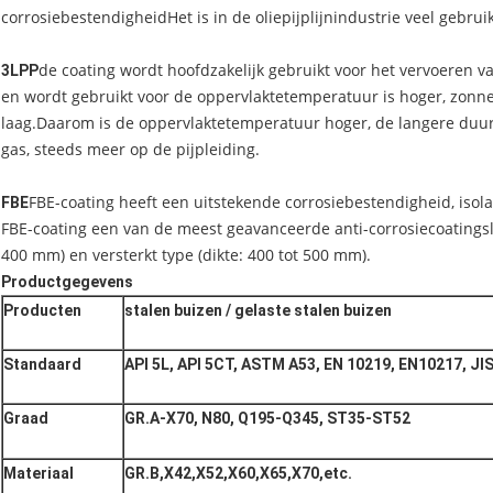
corrosiebestendigheidHet is in de oliepijplijnindustrie veel gebruik
de coating wordt hoofdzakelijk gebruikt voor het vervoeren 
3LPP
en wordt gebruikt voor de oppervlaktetemperatuur is hoger, zonnesc
laag.Daarom is de oppervlaktetemperatuur hoger, de langere duu
gas, steeds meer op de pijpleiding.
FBE-coating heeft een uitstekende corrosiebestendigheid, iso
FBE
FBE-coating een van de meest geavanceerde anti-corrosiecoatingsl
400 mm) en versterkt type (dikte: 400 tot 500 mm).
Productgegevens
Producten
stalen buizen / gelaste stalen buizen
Standaard
API 5L, API 5CT, ASTM A53, EN 10219, EN10217, JI
Graad
GR.A-X70, N80, Q195-Q345, ST35-ST52
Materiaal
GR.B,X42,X52,X60,X65,X70,etc.