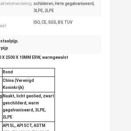
laktebehandeling:
schilderen, Hete gegalvaniseerd,
3LPE, 2LPE
ISO, CE, SGS, BV, TUV
aat:
staalpijp
,
pijp
0 X 2500 X 10MM ERW, warmgewalst
Rond
China (Verenigd
Koninkrijk)
g
Naakt, licht geolied, zwart
geschilderd, warm
gegalvaniseerd, 3LPE,
2LPE
API 5L, API 5CT, ASTM