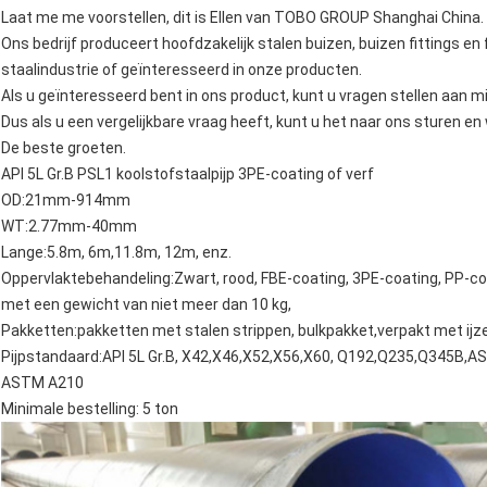
Laat me me voorstellen, dit is Ellen van TOBO GROUP Shanghai China.
Ons bedrijf produceert hoofdzakelijk stalen buizen, buizen fittings en f
staalindustrie of geïnteresseerd in onze producten.
Als u geïnteresseerd bent in ons product, kunt u vragen stellen aan m
Dus als u een vergelijkbare vraag heeft, kunt u het naar ons sturen en 
De beste groeten.
API 5L Gr.B PSL1 koolstofstaalpijp 3PE-coating of verf
OD:21mm-914mm
WT:2.77mm-40mm
Lange:5.8m, 6m,11.8m, 12m, enz.
Oppervlaktebehandeling:Zwart, rood, FBE-coating, 3PE-coating, PP-co
met een gewicht van niet meer dan 10 kg,
Pakketten:pakketten met stalen strippen, bulkpakket,verpakt met ij
Pijpstandaard:API 5L Gr.B, X42,X46,X52,X56,X60, Q192,Q235,Q345
ASTM A210
Minimale bestelling: 5 ton