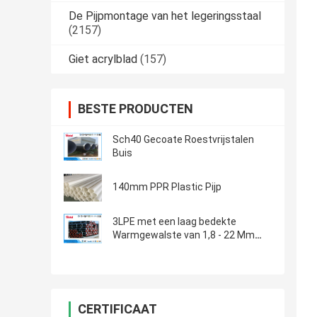
De Pijpmontage van het legeringsstaal
(2157)
Giet acrylblad
(157)
BESTE PRODUCTEN
Sch40 Gecoate Roestvrijstalen
Buis
140mm PPR Plastic Pijp
3LPE met een laag bedekte
Warmgewalste van 1,8 - 22 Mm
van de Staalpijp API de
Diktecertificatie
CERTIFICAAT