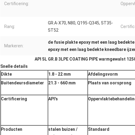
Certificering:
Opperv
GR.A-X70, N80, Q195-Q345, ST35-
Rang:
Certific
ST52
de fusie plakte epoxy met een laag bedekte 
Markeren:
epoxy met een laag bedekte kneedbare ijzer
API 5L GR.B 3LPE COATING PIPE warmgewalst 125
Snelle details
Dikte
1.8 - 22 mm
Afdelingsvorm
Buitendeursdiameter
21.3 - 660 mm
Plaats van oorsprong
Certificering
API's
Oppervlaktebehandelin
Producten
stalen buizen /
Standaard