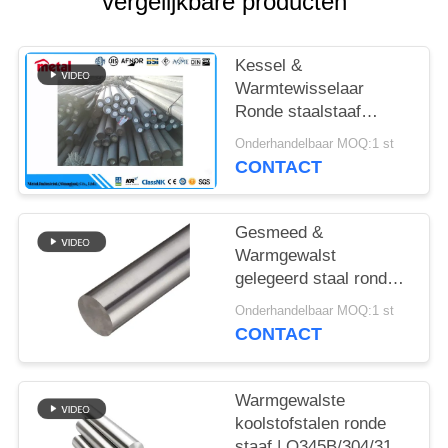
vergelijkbare producten
Kessel &
Warmtewisselaar
Ronde staalstaaf
ASTM4140/42CrMo4
Onderhandelbaar MOQ:1 st
CONTACT
Gesmeed &
Warmgewalst
gelegeerd staal rond
staaf
Onderhandelbaar MOQ:1 st
42CrMo/4140/SAE
CONTACT
1045 Hoge sterkte
Warmgewalste
koolstofstalen ronde
staaf | Q345B/304/316