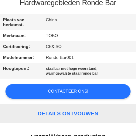
CONTACTEER
Hardwaregebieden Ronde Bar
ONS
Plaats van
China
herkomst:
NIEUWS
Merknaam:
TOBO
Certificering:
CE&ISO
GEVALLEN
Modelnummer:
Ronde Bar001
SITEMAP
Hoogtepunt:
,
staalbar met hoge weerstand
warmgewalste staal ronde bar
PRIVACY
CONTACTEER ONS!
POLICY
DETAILS ONTVOUWEN