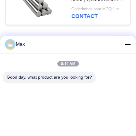
roestvrijstalen
Onderhandelbaar MOQ:1 st
massieve ronde staaf
CONTACT
populaire categorieën
Alle
Max
De Pijp van de
super duplexroestvrij
8:10 AM
nikkellegering
staalpijp
Good day, what product are you looking for?
austenitic roestvrij
met een laag bedekte
staalpijp
staalpijp
lage temperatuur
Naadloze stalen buis
stalen pijp