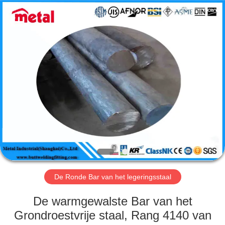
2026
TOBO
STEEL
GROUP
CHINA.
All
Rights
Reserved.
HUIS
PRODUCTEN
ONGEVEER
ONS
FABRIEKSREIS
De Ronde Bar van het legeringsstaal
KWALITEITSCONTROLE
De warmgewalste Bar van het
Grondroestvrije staal, Rang 4140 van