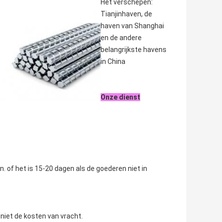
Het verschepen:
Tianjinhaven, de
haven van Shanghai
en de andere
belangrijkste havens
in China
Onze dienst
n. of het is 15-20 dagen als de goederen niet in
 niet de kosten van vracht.