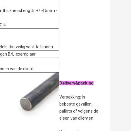
ur thicknessLength: +/-4.5mm -
NO.4
ls dat veilig vast te binden
ngen B/L-exemplaar
eisen van de cliënt
Delivery&packing
Verpakking: In
beboste gevallen,
pallets of volgens de
eisen van cliënten