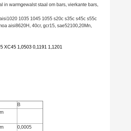
al in warmgewalst staal om bars, vierkante bars,
s: aisi1020 1035 1045 1055 s20c s35c s45c s55c
moa aisi8620H, 40cr, gcr15, sae52100,20Mn,
 XC45 1,0503 0,1191 1,1201
B
um
um
0,0005