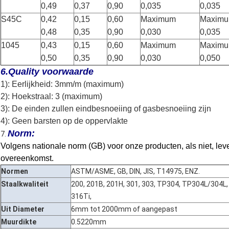
0,49
0,37
0,90
0,035
0,035
S45C
0,42
0,15
0,60
Maximum
Maxim
0,48
0,35
0,90
0,030
0,035
1045
0,43
0,15
0,60
Maximum
Maxim
0,50
0,35
0,90
0,030
0,050
6.Quality voorwaarde
1): Eerlijkheid: 3mm/m (maximum)
2): Hoekstraal: 3 (maximum)
3): De einden zullen eindbesnoeiing of gasbesnoeiing zijn
4): Geen barsten op de oppervlakte
Norm:
7.
Volgens nationale norm (GB) voor onze producten, als niet, lev
overeenkomst.
Normen
ASTM/ASME, GB, DIN, JIS, T14975, ENZ.
Staalkwaliteit
200, 201B, 201H, 301, 303, TP304, TP304L/304L,
316Ti,
Uit Diameter
6mm tot 2000mm of aangepast
Muurdikte
0.5220mm