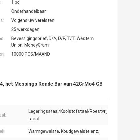
:
1 pc
Onderhandelbaar
s:
Volgens uw vereisten
25 werkdagen
es:
Bevestigingsbrief, D/A, D/P, T/T, Western
Union, MoneyGram
en:
10000 PCS/MAAND
mo4, het Messings Ronde Bar van 42CrMo4 GB
Legeringsstaal/Koolstofstaal/Roestvrij
al:
staal
ek:
Warmgewalste, Koudgewalste enz.