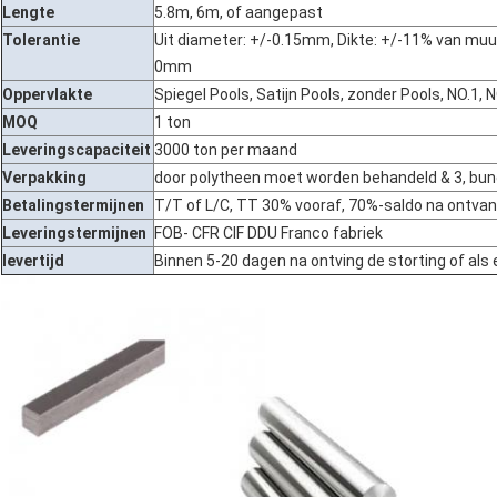
Lengte
5.8m, 6m, of aangepast
Tolerantie
Uit diameter: +/-0.15mm, Dikte: +/-11% van mu
0mm
Oppervlakte
Spiegel Pools, Satijn Pools, zonder Pools, NO.1, 
MOQ
1 ton
Leveringscapaciteit
3000 ton per maand
Verpakking
door polytheen moet worden behandeld & 3, bunde
Betalingstermijnen
T/T of L/C, TT 30% vooraf, 70%-saldo na ontva
Leveringstermijnen
FOB- CFR CIF DDU Franco fabriek
levertijd
Binnen 5-20 dagen na ontving de storting of als 