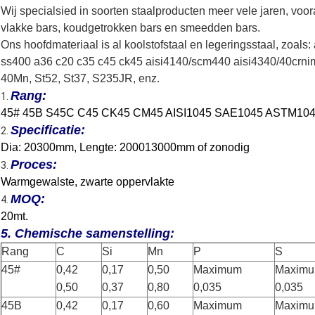
Wij specialsied in soorten staalproducten meer vele jaren, voor
vlakke bars, koudgetrokken bars en smeedden bars.
Ons hoofdmateriaal is al koolstofstaal en legeringsstaal, zoal
ss400 a36 c20 c35 c45 ck45 aisi4140/scm440 aisi4340/40crni
40Mn, St52, St37, S235JR, enz.
Rang:
1.
45# 45B S45C C45 CK45 CM45 AISI1045 SAE1045 ASTM1045
Specificatie:
2.
Dia: 20300mm, Lengte: 200013000mm of zonodig
Proces:
3.
Warmgewalste, zwarte oppervlakte
MOQ:
4.
20mt.
5. Chemische samenstelling:
Rang
C
Si
Mn
P
S
45#
0,42
0,17
0,50
Maximum
Maxim
0,50
0,37
0,80
0,035
0,035
45B
0,42
0,17
0,60
Maximum
Maxim