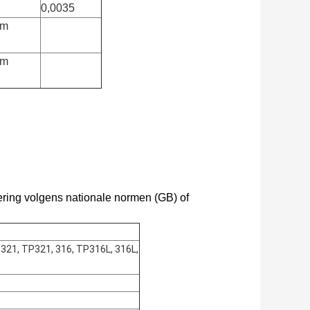
0,0035
um
um
ering volgens nationale normen (GB) of
 321, TP321, 316, TP316L, 316L,