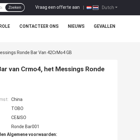
Vraag een offerte aan
|
Dutch
Zoeken
ROLE
CONTACTEER ONS
NIEUWS
GEVALLEN
 Messings Ronde Bar Van 42CrMo4 GB
 Bar van Crmo4, het Messings Ronde
mst:
China
TOBO
CE&ISO
Ronde Bar001
den Algemene voorwaarden: