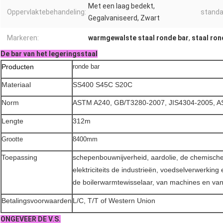
Met een laag bedekt,
Oppervlaktebehandeling:
standa
Gegalvaniseerd, Zwart
Markeren:
warmgewalste staal ronde bar
,
staal ron
De bar van het legeringsstaal
Producten
ronde bar
Materiaal
SS400 S45C S20C
Norm
ASTM A240, GB/T3280-2007, JIS4304-2005, 
Lengte
312m
Grootte
8400mm
Toepassing
schepenbouwnijverheid, aardolie, de chemische 
elektriciteits de industrieën, voedselverwerking
de boilerwarmtewisselaar, van machines en va
Betalingsvoorwaarden
L/C, T/T of Western Union
ONGEVEER DE V.S.