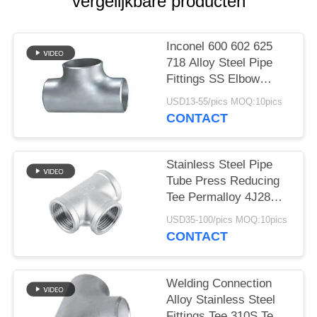
vergelijkbare producten
Inconel 600 602 625
718 Alloy Steel Pipe
Fittings SS Elbow
Reducer Tee Cap
USD13-55/pics MOQ:10pics
CONTACT
Stainless Steel Pipe
Tube Press Reducing
Tee Permalloy 4J28
Tee SGS Certification
USD35-100/pics MOQ:10pics
CONTACT
Welding Connection
Alloy Stainless Steel
Fittings Tee 310S Tee