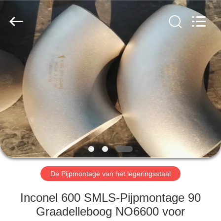
2026
TOBO
STEEL
GROUP
CHINA.
All
Rights
Reserved.
HUIS
PRODUCTEN
ONGEVEER
ONS
FABRIEKSREIS
De Pijpmontage van het legeringsstaal
KWALITEITSCONTROLE
Inconel 600 SMLS-Pijpmontage 90
Graadelleboog NO6600 voor