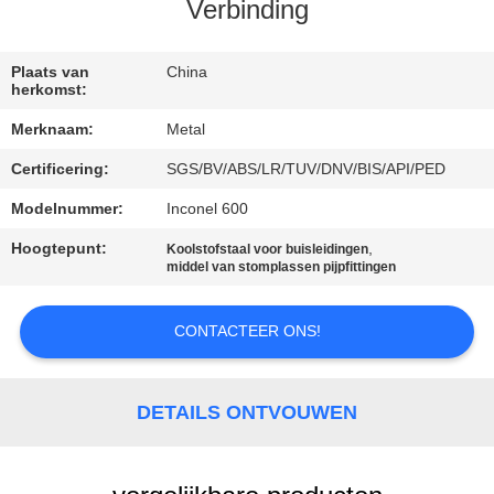
CONTACTEER
Verbinding
ONS
Plaats van
China
herkomst:
NIEUWS
Merknaam:
Metal
Certificering:
SGS/BV/ABS/LR/TUV/DNV/BIS/API/PED
GEVALLEN
Modelnummer:
Inconel 600
SITEMAP
Hoogtepunt:
,
Koolstofstaal voor buisleidingen
middel van stomplassen pijpfittingen
PRIVACY
CONTACTEER ONS!
POLICY
DETAILS ONTVOUWEN