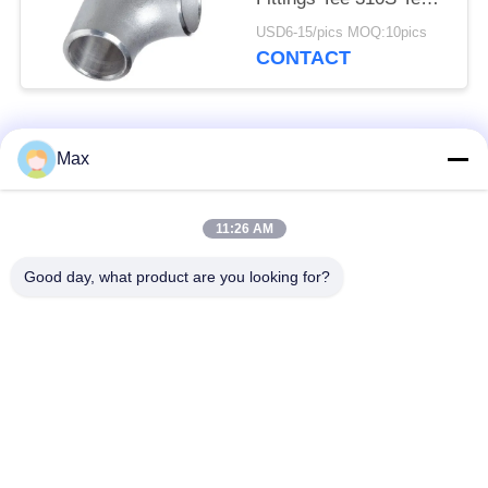
Round Head Code
USD6-15/pics MOQ:10pics
CONTACT
populaire categorieën
Alle
Max
De Pijp van de
super duplexroestvrij
11:26 AM
nikkellegering
staalpijp
Good day, what product are you looking for?
austenitic roestvrij
met een laag bedekte
staalpijp
staalpijp
lage temperatuur
Naadloze stalen buis
stalen pijp