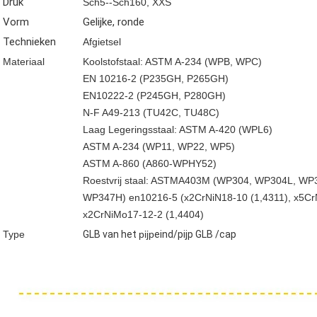
Druk
Sch5--Sch160, XXS
Vorm
Gelijke, ronde
Technieken
Afgietsel
Materiaal
Koolstofstaal: ASTM A-234 (WPB, WPC)
EN 10216-2 (P235GH, P265GH)
EN10222-2 (P245GH, P280GH)
N-F A49-213 (TU42C, TU48C)
Laag Legeringsstaal: ASTM A-420 (WPL6)
ASTM A-234 (WP11, WP22, WP5)
ASTM A-860 (A860-WPHY52)
Roestvrij staal: ASTMA403M (WP304, WP304L, W
WP347H) en10216-5 (x2CrNiN18-10 (1,4311), x5CrN
x2CrNiMo17-12-2 (1,4404)
Type
GLB van
het
pijp
eind/pijp GLB /cap