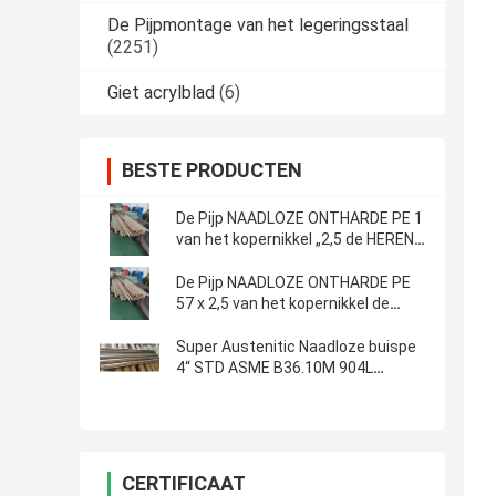
De Pijpmontage van het legeringsstaal
(2251)
Giet acrylblad
(6)
BESTE PRODUCTEN
De Pijp NAADLOZE ONTHARDE PE 1
van het kopernikkel „2,5 de HEREN
EEMUA 144 SEC.1 LEGERING CN102
Pijp
De Pijp NAADLOZE ONTHARDE PE
57 x 2,5 van het kopernikkel de
HEREN EEMUA 144 SEC.1 LEGERING
CN102 Pijp
Super Austenitic Naadloze buispe
4“ STD ASME B36.10M 904L
Roestvrij staal om Pijp
CERTIFICAAT