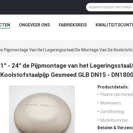
CTEN
ONGEVEER ONS
FABRIEKSREIS
KWALITEITSCONT
 De Pijpmontage Van Het Legeringsstaal/De Montage Van De Koolstof
1“ - 24“ de Pijpmontage van het Legeringsstaa
Koolstofstaalpijp Gesmeed GLB DN15 - DN180
Productdetails:
Plaats van herko
Merknaam:
Certificering:
Modelnummer:
Betalen & Verzen