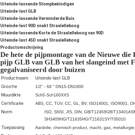
Uiteinde-lassende Stompbeëindigen
Uiteinde-last GLB
Uiteinde-lassende Verminderde Buis
Uiteinde-last 90D snakt Straalelleboog
Uiteinde-lassende Korte de Straalelleboog van 90D
Uiteinde-last 45D snakt Straalelleboog
Productomschrijving
De hete de pijpmontage van de Nieuwe die
pijp GLB van GLB van het slangeind met F
gegalvaniseerd door buizen
Productnaam
Uiteinde-last GLB
Grootte
1/2“ - 68 " DN15-DN1800
Muurdikte
Sch5-Sch160XXS
Certificatie
ABS, CC, TUV, CC, GL, BV, ISO14001, ISO9001, 
Norm
ISO, SNSI, JIS, DIN, GB/T12459GB/T13401A
SH3409HG/T21635HG/T21631SY/T05010
Toepassing
Aardolie, chemisch product, macht, gas, metallurgi