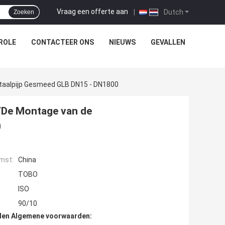
Vraag een offerte aan
|
Dutch
Zoeken
ROLE
CONTACTEER ONS
NIEUWS
GEVALLEN
staalpijp Gesmeed GLB DN15 - DN1800
l/De Montage van de
0
mst:
China
TOBO
ISO
90/10
den Algemene voorwaarden: