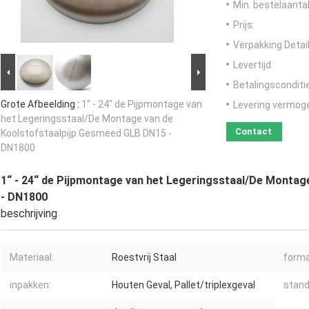
Min. bestelaantal
Prijs:
Verpakking Detail
Levertijd:
Betalingsconditi
Grote Afbeelding :
1“ - 24“ de Pijpmontage van
Levering vermog
het Legeringsstaal/De Montage van de
Contact
Koolstofstaalpijp Gesmeed GLB DN15 -
DN1800
1“ - 24“ de Pijpmontage van het Legeringsstaal/De Monta
- DN1800
beschrijving
Materiaal:
Roestvrij Staal
forma
inpakken:
Houten Geval, Pallet/triplexgeval
stand