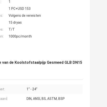
:
1
1 PC+USD 153
s:
Volgens de vereisten
15 dryas
es:
T/T
en:
1000pc/month
ge van de Koolstofstaalpijp Gesmeed GLB DN15
at:
1“ - 24“
aard:
DIN, ANSI, BS, ASTM, BSP