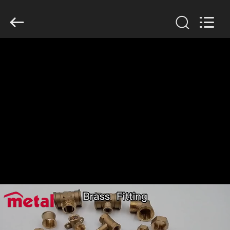
2026
TOBO
STEEL
GROUP
CHINA.
All
Rights
Reserved.
HUIS
PRODUCTEN
ONGEVEER
ONS
FABRIEKSREIS
KWALITEITSCONTROLE