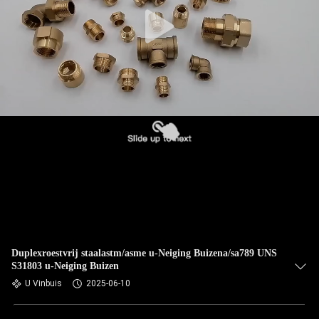
CONTACTEER
ONS
NIEUWS
GEVALLEN
SITEMAP
PRIVACY
POLICY
Duplexroestvrij staalastm/asme u-Neiging Buizena/sa789 UNS
S31803 u-Neiging Buizen
U Vinbuis
2025-06-10