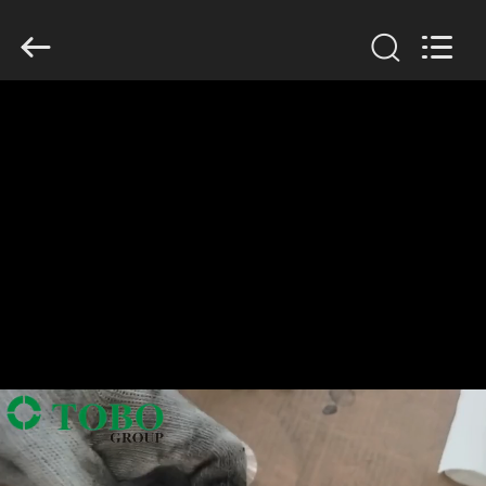
2026
TOBO
STEEL
GROUP
CHINA.
All
Rights
Reserved.
HUIS
PRODUCTEN
ONGEVEER
ONS
FABRIEKSREIS
KWALITEITSCONTROLE