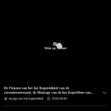
CONTACTEER
ONS
NIEUWS
GEVALLEN
SITEMAP
PRIVACY
POLICY
De Flenzen van het het Kopernikkel van de
corrosieweerstand, de Montage van de het Koperflens van
ASTM B608 C70600
de pijp van het kopernikkel
2026-08-06